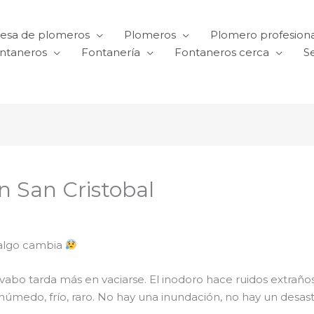
esa de plomeros
Plomeros
Plomero profesiona
ntaneros
Fontanería
Fontaneros cerca
Se
n San Cristobal
algo cambia
El lavabo tarda más en vaciarse. El inodoro hace ruidos ext
 húmedo, frío, raro. No hay una inundación, no hay un desas