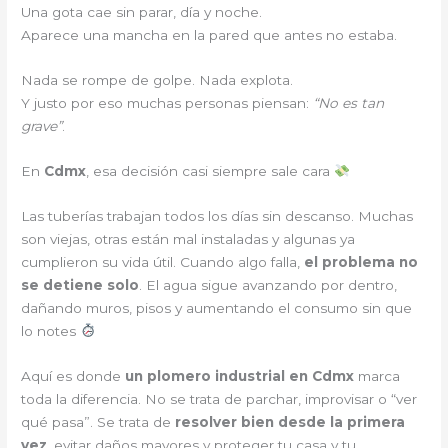
Una gota cae sin parar, día y noche.
Aparece una mancha en la pared que antes no estaba.
Nada se rompe de golpe. Nada explota.
Y justo por eso muchas personas piensan:
“No es tan
grave”
.
En
Cdmx
, esa decisión casi siempre sale cara
Las tuberías trabajan todos los días sin descanso. Muchas
son viejas, otras están mal instaladas y algunas ya
cumplieron su vida útil. Cuando algo falla,
el problema no
se detiene solo
. El agua sigue avanzando por dentro,
dañando muros, pisos y aumentando el consumo sin que
lo notes
Aquí es donde
un plomero industrial en Cdmx
marca
toda la diferencia. No se trata de parchar, improvisar o “ver
qué pasa”. Se trata de
resolver bien desde la primera
vez
, evitar daños mayores y proteger tu casa y tu