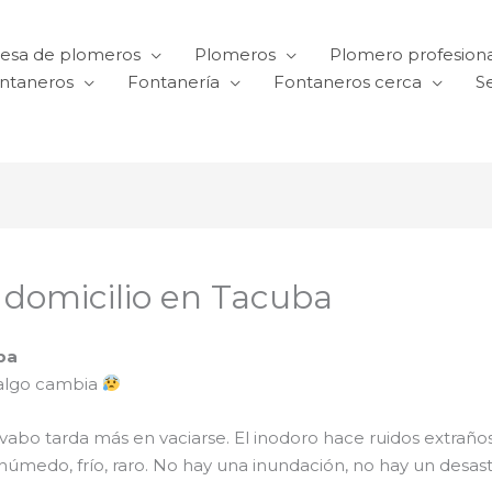
esa de plomeros
Plomeros
Plomero profesiona
ntaneros
Fontanería
Fontaneros cerca
Se
a domicilio en Tacuba
ba
algo cambia
El lavabo tarda más en vaciarse. El inodoro hace ruidos ext
 húmedo, frío, raro. No hay una inundación, no hay un desas