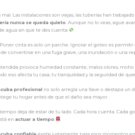
al. Las instalaciones son viejas, las tuberías han trabajado
ría nunca se queda quieto
. Aunque no lo veas, sigue av
de agua sin que te des cuenta
a. Poner cinta es solo un parche. Ignorar el goteo es permiti
 convertirse en una fuga grave, una inundación o una re
l atendida provoca humedad constante, malos olores, moho 
Todo eso afecta tu casa, tu tranquilidad y la seguridad de qu
Tacuba profesional
no solo arregla una llave o destapa un d
otege tu hogar antes de que el daño sea mayor.
iempo deja de estar de tu lado. Cada hora cuenta. Cada got
está en
actuar a tiempo
acuba confiable
existe justamente para esos momentos en 