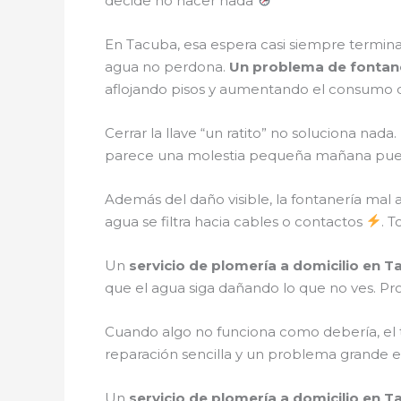
decide no hacer nada
En Tacuba, esa espera casi siempre termina m
agua no perdona.
Un problema de fontane
aflojando pisos y aumentando el consumo 
Cerrar la llave “un ratito” no soluciona nad
parece una molestia pequeña mañana puede
Además del daño visible, la fontanería ma
agua se filtra hacia cables o contactos
. 
Un
servicio de plomería a domicilio en 
que el agua siga dañando lo que no ves. Pr
Cuando algo no funciona como debería, el t
reparación sencilla y un problema grande 
Un
servicio de plomería a domicilio en T