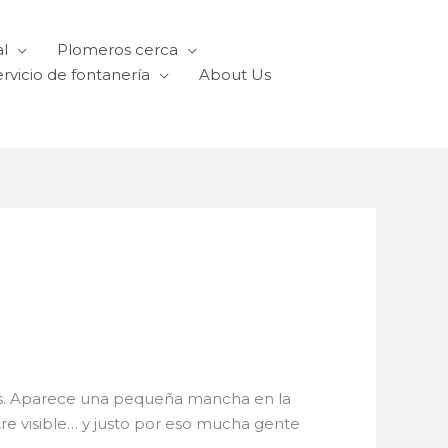
l
Plomeros cerca
rvicio de fontanería
About Us
raños. Aparece una pequeña mancha en la
tre visible… y justo por eso mucha gente