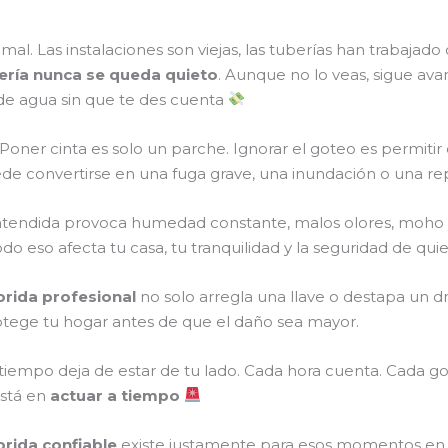
mal. Las instalaciones son viejas, las tuberías han trabajado
ría nunca se queda quieto
. Aunque no lo veas, sigue av
de agua sin que te des cuenta
a. Poner cinta es solo un parche. Ignorar el goteo es permiti
 convertirse en una fuga grave, una inundación o una re
l atendida provoca humedad constante, malos olores, moho 
Todo eso afecta tu casa, tu tranquilidad y la seguridad de qu
orida profesional
no solo arregla una llave o destapa un dr
otege tu hogar antes de que el daño sea mayor.
iempo deja de estar de tu lado. Cada hora cuenta. Cada got
está en
actuar a tiempo
orida confiable
existe justamente para esos momentos en l