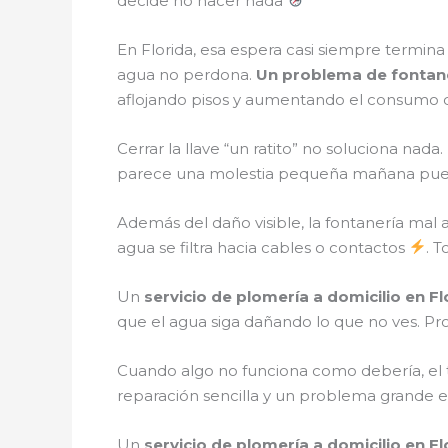
decide no hacer nada
En Florida, esa espera casi siempre termina 
agua no perdona.
Un problema de fontane
aflojando pisos y aumentando el consumo 
Cerrar la llave “un ratito” no soluciona nad
parece una molestia pequeña mañana puede
Además del daño visible, la fontanería ma
agua se filtra hacia cables o contactos
. 
Un
servicio de plomería a domicilio en Fl
que el agua siga dañando lo que no ves. Pr
Cuando algo no funciona como debería, el t
reparación sencilla y un problema grande 
Un
servicio de plomería a domicilio en Fl