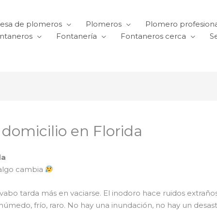
esa de plomeros
Plomeros
Plomero profesiona
ntaneros
Fontanería
Fontaneros cerca
Se
 domicilio en Florida
da
algo cambia
El lavabo tarda más en vaciarse. El inodoro hace ruidos ext
 húmedo, frío, raro. No hay una inundación, no hay un desas