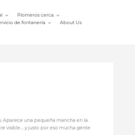
l
Plomeros cerca
rvicio de fontanería
About Us
raños. Aparece una pequeña mancha en la
tre visible… y justo por eso mucha gente