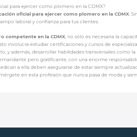
oficial para ejercer como plomero en la CDMX?
icación oficial para ejercer como plomero en la CDMX
. S
mpo laboral y confianza para tus clientes.
o competente en la CDMX
, no sólo es necesaria la capa
o involucra estudiar certificaciones y cursos de especializ
, y además, desarrollar habilidades transversales como la a
mandante pero gratificante, con una enorme responsabilid
dican a ella deben asegurarse de estar siempre actualizad
 sumérgete en esta profesión que nunca pasa de moda y siem