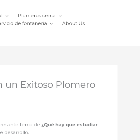
l
Plomeros cerca
rvicio de fontanería
About Us
n un Exitoso Plomero
teresante tema de
¿Qué hay que estudiar
 desarrollo.