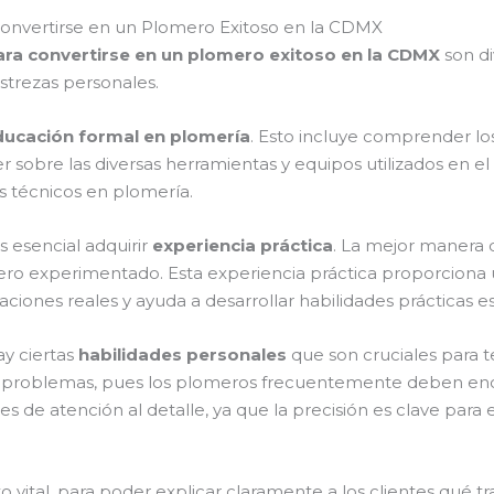
onvertirse en un Plomero Exitoso en la CDMX
ara convertirse en un plomero exitoso en la CDMX
son di
strezas personales.
ducación formal en plomería
. Esto incluye comprender los
sobre las diversas herramientas y equipos utilizados en el o
s técnicos en plomería.
 esencial adquirir
experiencia práctica
. La mejor manera 
mero experimentado. Esta experiencia práctica proporcio
uaciones reales y ayuda a desarrollar habilidades prácticas e
ay ciertas
habilidades personales
que son cruciales para 
 de problemas, pues los plomeros frecuentemente deben en
 de atención al detalle, ya que la precisión es clave para 
 vital, para poder explicar claramente a los clientes qué tr