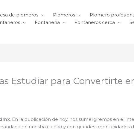
esa de plomeros
Plomeros
Plomero profesiona
ntaneros
Fontanería
Fontaneros cerca
Se
s Estudiar para Convertirte e
cdmx
. En la publicación de hoy, nos sumergiremos en el in
mandada en nuestra ciudad y con grandes oportunidades de