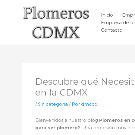
Ir
al
Inicio
Empr
contenido
Empresa de fo
Contacto
Descubre qué Necesita
en la CDMX
/
Sin categoría
/ Por
dmccol
Bienvenidos a nuestro blog
Plomeros en 
para ser plomero?
. Una profesión muy de