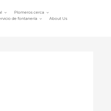
l
Plomeros cerca
rvicio de fontanería
About Us