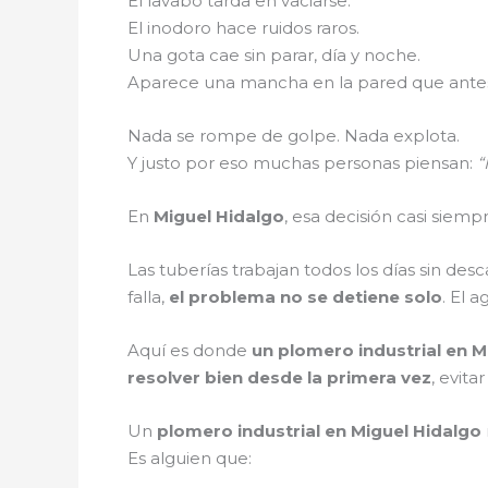
El lavabo tarda en vaciarse.
El inodoro hace ruidos raros.
Una gota cae sin parar, día y noche.
Aparece una mancha en la pared que antes
Nada se rompe de golpe. Nada explota.
Y justo por eso muchas personas piensan:
“
En
Miguel Hidalgo
, esa decisión casi siemp
Las tuberías trabajan todos los días sin des
falla,
el problema no se detiene solo
. El 
Aquí es donde
un plomero industrial en M
resolver bien desde la primera vez
, evit
Un
plomero industrial en Miguel Hidalgo
Es alguien que: