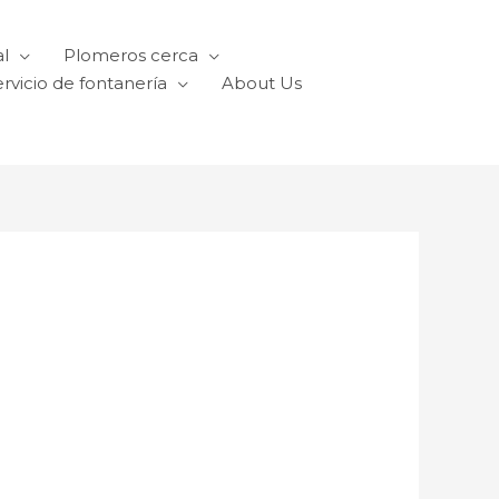
l
Plomeros cerca
rvicio de fontanería
About Us