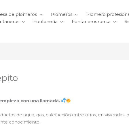
esa de plomeros
Plomeros
Plomero profesiona
ntaneros
Fontanería
Fontaneros cerca
Se
pito
 empieza con una llamada.
nductos de agua, gas, calefacción entre otras, en viviendas, 
iente conocimiento.