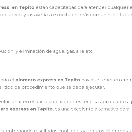
ess en Tepito
están capacitadas para atender cualquier e
frecuencia y las averías o solicitudes más comunes de tuber
ibución y eliminación de agua, gas, aire etc
inda el
plomero express en Tepito
hay que tener en cuenta
ier tipo de procedimiento que se deba ejecutar.
olucionar en el oficio con diferentes técnicas, en cuanto a 
ero express en Tepito
, es una excelente alternativa par
s, entregando resultados confiables y seguros. El propósito