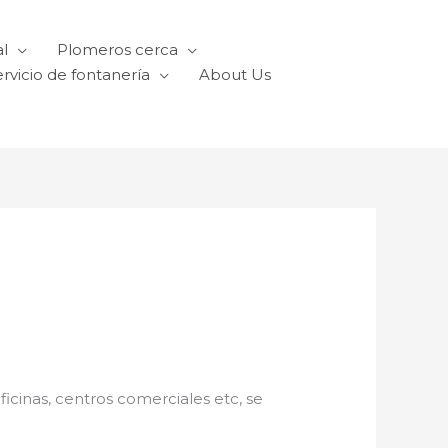
l
Plomeros cerca
rvicio de fontanería
About Us
oficinas, centros comerciales etc, se