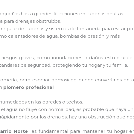
equeñas hasta grandes filtraciones en tuberías ocultas.
va para drenajes obstruidos.
n regular de tuberías y sistemas de fontanería para evitar p
omo calentadores de agua, bombas de presión, y más.
riesgos graves, como inundaciones o daños estructurales
tándares de seguridad, protegiendo tu hogar y tu familia.
lomería, pero esperar demasiado puede convertirlos en a
un
plomero profesional
:
 humedades en las paredes o techos.
Si el agua no fluye con normalidad, es probable que haya un
va rápidamente por los drenajes, hay una obstrucción que ne
arrio Norte
es fundamental para mantener tu hogar en 