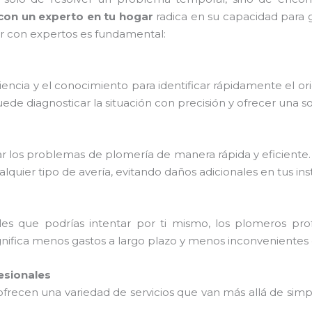
 con un experto en tu hogar
radica en su capacidad para g
r con expertos es fundamental:
iencia y el conocimiento para identificar rápidamente el or
e diagnosticar la situación con precisión y ofrecer una so
ar los problemas de plomería de manera rápida y eficiente
lquier tipo de avería, evitando daños adicionales en tus ins
es que podrías intentar por ti mismo, los plomeros prof
gnifica menos gastos a largo plazo y menos inconvenientes e
esionales
frecen una variedad de servicios que van más allá de simpl