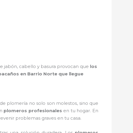
os de jabón, cabello y basura provocan que
los
acaños en Barrio Norte que llegue
de plomería no solo son molestos, sino que
on
plomeros profesionales
en tu hogar. En
revenir problemas graves en tu casa.
trar una solución duradera. Los
plomeros