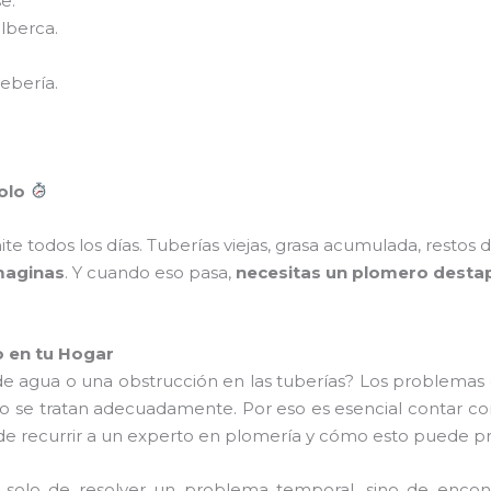
e.
lberca.
ebería.
olo
límite todos los días. Tuberías viejas, grasa acumulada, rest
maginas
. Y cuando eso pasa,
necesitas un plomero destap
o en tu Hogar
de agua o una obstrucción en las tuberías? Los problemas 
o se tratan adecuadamente. Por eso es esencial contar c
a de recurrir a un experto en plomería y cómo esto puede p
a solo de resolver un problema temporal, sino de encon