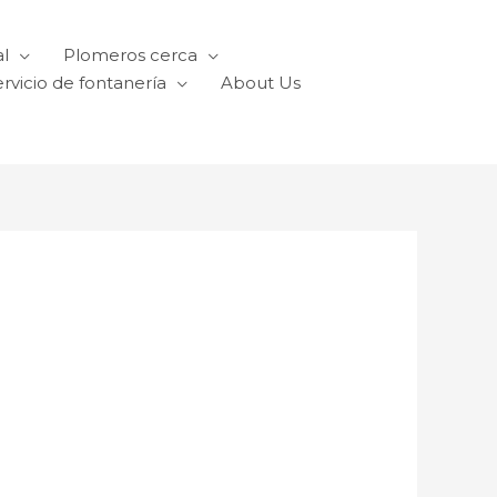
l
Plomeros cerca
rvicio de fontanería
About Us