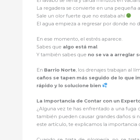
El lavabo se llena y tarda minutos en vaciars
La regadera se convierte en una pequeña a
Sale un olor fuerte que no estaba ahí
El agua empieza a regresar por donde no d
En ese momento, el estrés aparece.
Sabes que
algo está mal
.
Y también sabes que
no se va a arreglar s
En
Barrio Norte
, los drenajes trabajan al 
caños se tapen más seguido de lo que i
rápido y lo solucione bien
La Importancia de Contar con un Expert
¿Alguna vez te has enfrentado a una fuga 
también pueden causar grandes daños si n
este artículo, te explicamos la importanci
Cuando se trata de plomería, no se trat