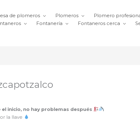
esa de plomeros
Plomeros
Plomero profesiona
ntaneros
Fontanería
Fontaneros cerca
Se
zcapotzalco
e el inicio, no hay problemas después
r la llave