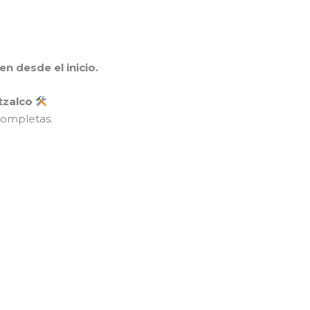
n desde el inicio.
tzalco
completas.