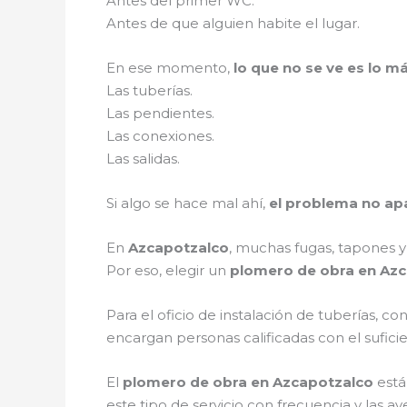
Antes del primer WC.
Antes de que alguien habite el lugar.
En ese momento,
lo que no se ve es lo 
Las tuberías.
Las pendientes.
Las conexiones.
Las salidas.
Si algo se hace mal ahí,
el problema no a
En
Azcapotzalco
, muchas fugas, tapones 
Por eso, elegir un
plomero de obra en Azc
Para el oficio de instalación de tuberías, co
encargan personas calificadas con el sufic
El
plomero de obra en Azcapotzalco
está
este tipo de servicio con frecuencia y las a