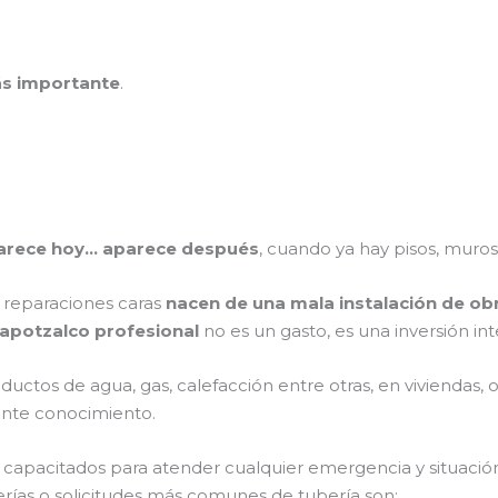
más importante
.
parece hoy… aparece después
, cuando ya hay pisos, mur
y reparaciones caras
nacen de una mala instalación de ob
apotzalco profesional
no es un gasto, es una inversión in
nductos de agua, gas, calefacción entre otras, en viviendas, 
iente conocimiento.
 capacitados para atender cualquier emergencia y situación
verías o solicitudes más comunes de tubería son: