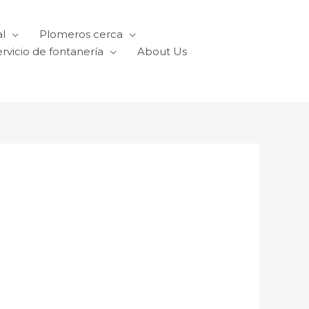
l
Plomeros cerca
rvicio de fontanería
About Us