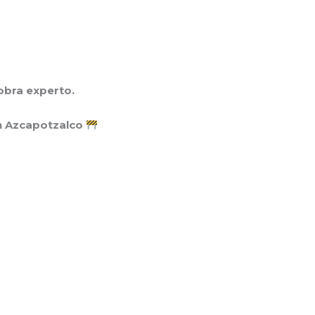
obra experto.
n Azcapotzalco