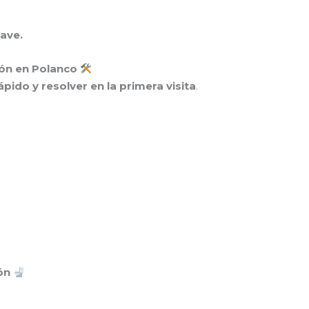
lave.
ión en Polanco
rápido y resolver en la primera visita
.
ión