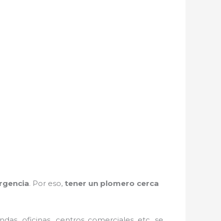
rgencia
. Por eso,
tener un plomero cerca
ndas, oficinas, centros comerciales etc, se