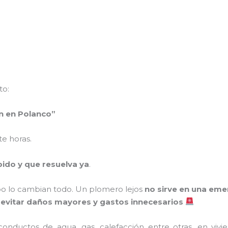
to:
n en Polanco”
e horas.
pido y que resuelva ya
.
iempo lo cambian todo. Un plomero lejos
no sirve en una eme
a evitar daños mayores y gastos innecesarios
 conductos de agua, gas, calefacción entre otras, en vivie