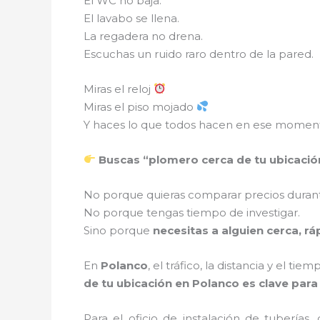
El WC no baja.
El lavabo se llena.
La regadera no drena.
Escuchas un ruido raro dentro de la pared.
Miras el reloj
Miras el piso mojado
Y haces lo que todos hacen en ese momen
Buscas “plomero cerca de tu ubicació
No porque quieras comparar precios durant
No porque tengas tiempo de investigar.
Sino porque
necesitas a alguien cerca, rá
En
Polanco
, el tráfico, la distancia y el t
de tu ubicación en Polanco es clave par
Para el oficio de instalación de tuberías,