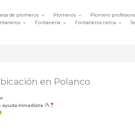
esa de plomeros
Plomeros
Plomero profesiona
ntaneros
Fontanería
Fontaneros cerca
Se
bicación en Polanco
co
s ayuda inmediata