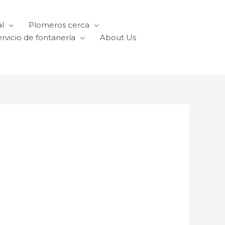
l
Plomeros cerca
rvicio de fontanería
About Us