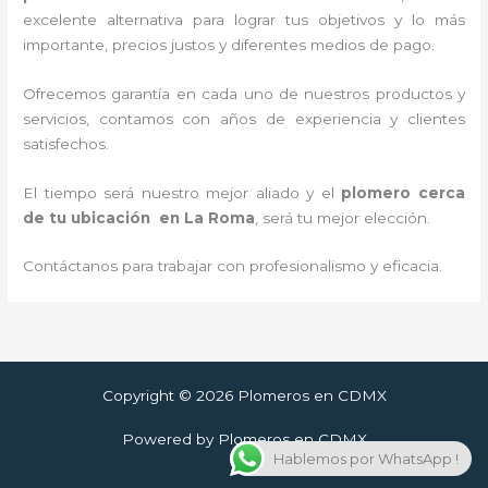
excelente alternativa para lograr tus objetivos y lo más
importante, precios justos y diferentes medios de pago.
Ofrecemos garantía en cada uno de nuestros productos y
servicios, contamos con años de experiencia y clientes
satisfechos.
El tiempo será nuestro mejor aliado y
el
plomero cerca
de tu ubicación en
La Roma
, será tu mejor elección.
Contáctanos para trabajar con profesionalismo y eficacia.
Copyright © 2026 Plomeros en CDMX
Powered by Plomeros en CDMX
Hablemos por WhatsApp !