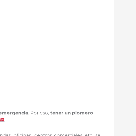
 emergencia
. Por eso,
tener un plomero
ndas, oficinas, centros comerciales etc, se