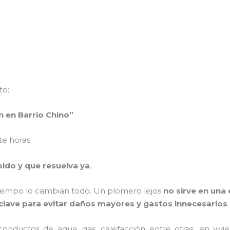
to:
n en Barrio Chino”
e horas.
pido y que resuelva ya
.
 el tiempo lo cambian todo. Un plomero lejos
no sirve en una
 clave para evitar daños mayores y gastos innecesarios
 conductos de agua, gas, calefacción entre otras, en vivie