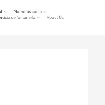
l
Plomeros cerca
rvicio de fontanería
About Us