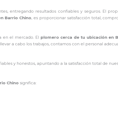
es, entregando resultados confiables y seguros. El prop
 en
Barrio Chino
, es proporcionar satisfacción total, compr
a en el mercado.
El
plomero cerca de tu ubicación en
B
levar a cabo los trabajos, contamos con el personal adecua
ables y honestos, apuntando a la satisfacción total de nue
rio Chino
significa: