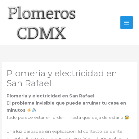
Ir
al
contenido
Plomería y electricidad en
San Rafael
Plomería y electricidad en San Rafael
El problema invisible que puede arruinar tu casa en
minutos
Todo parece estar en orden… hasta que deja de estarlo
Una luz parpadea sin explicación. El contacto se siente
caliente. El breaker se baja otra vez. Vas al baño y el agua