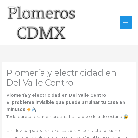
Ir
al
contenido
Plomería y electricidad en
Del Valle Centro
Plomería y electricidad en Del Valle Centro
El problema invisible que puede arruinar tu casa en
minutos
Todo parece estar en orden… hasta que deja de estarlo
Una luz parpadea sin explicación. El contacto se siente
caliente. El breaker se baja otra vez. Vas al baño y el agua