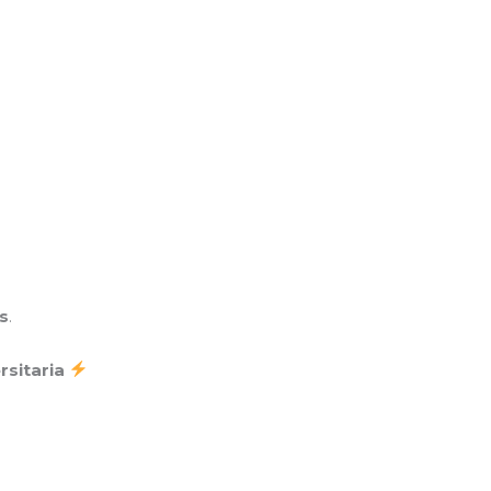
s
.
rsitaria