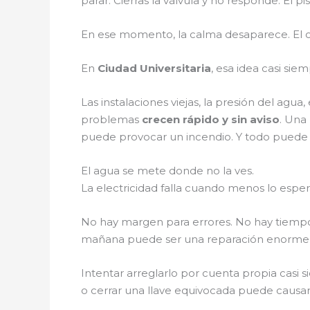
parar. Cierras la válvula y no responde. El p
En ese momento, la calma desaparece. El cu
En
Ciudad Universitaria
, esa idea casi si
Las instalaciones viejas, la presión del agua
problemas
crecen rápido y sin aviso
. Una
puede provocar un incendio. Y todo puede
El agua se mete donde no la ves.
La electricidad falla cuando menos lo esper
No hay margen para errores. No hay tiemp
mañana puede ser una reparación enorme, 
Intentar arreglarlo por cuenta propia casi 
o cerrar una llave equivocada puede causar 