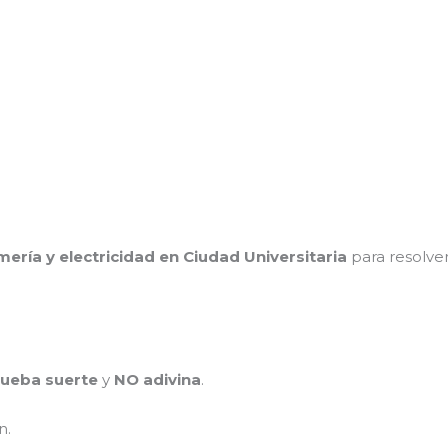
mería y electricidad en Ciudad Universitaria
para resolv
ueba suerte
y
NO adivina
.
n.