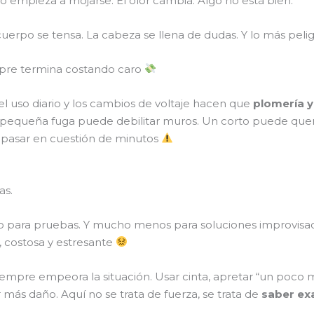
iso empieza a mojarse. El olor cambia. Algo no está bien.
erpo se tensa. La cabeza se llena de dudas. Y lo más peli
empre termina costando caro
, el uso diario y los cambios de voltaje hacen que
plomería y
 pequeña fuga puede debilitar muros. Un corto puede que
 pasar en cuestión de minutos
as.
o para pruebas. Y mucho menos para soluciones improvisad
costosa y estresante
siempre empeora la situación. Usar cinta, apretar “un poco
más daño. Aquí no se trata de fuerza, se trata de
saber ex