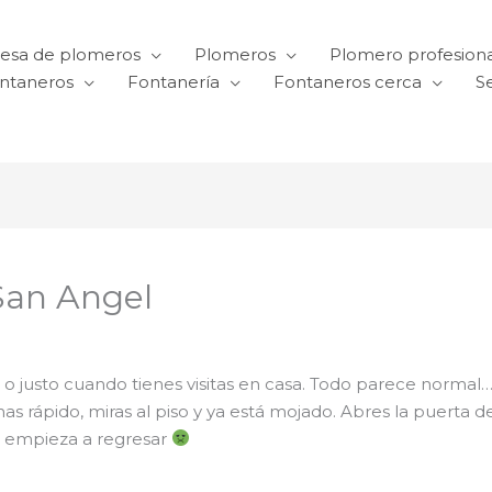
esa de plomeros
Plomeros
Plomero profesiona
ntaneros
Fontanería
Fontaneros cerca
Se
San Angel
 justo cuando tienes visitas en casa. Todo parece normal…
nas rápido, miras al piso y ya está mojado. Abres la puerta d
aje empieza a regresar