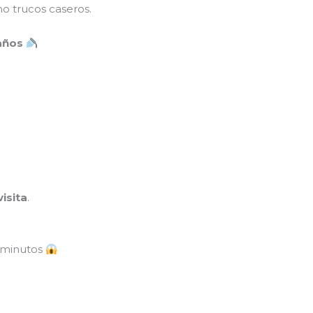
 no trucos caseros.
baños
visita
.
n minutos