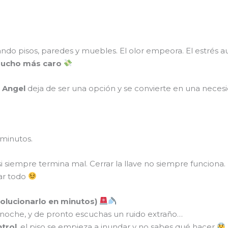
do pisos, paredes y muebles. El olor empeora. El estrés a
mucho más caro
 Angel
deja de ser una opción y se convierte en una neces
 minutos.
si siempre termina mal. Cerrar la llave no siempre funciona
ar todo
solucionarlo en minutos)
e noche, y de pronto escuchas un ruido extraño…
ntrol
, el piso se empieza a inundar y no sabes qué hacer