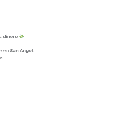
 dinero
te en
San Angel
:
os