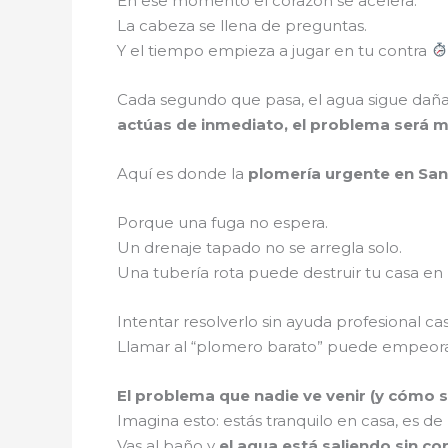
En ese momento el corazón se acelera.
La cabeza se llena de preguntas.
Y el tiempo empieza a jugar en tu contra
Cada segundo que pasa, el agua sigue dañan
actúas de inmediato, el problema será 
Aquí es donde la
plomería urgente en San
Porque una fuga no espera.
Un drenaje tapado no se arregla solo.
Una tubería rota puede destruir tu casa en
Intentar resolverlo sin ayuda profesional ca
Llamar al “plomero barato” puede empeor
El problema que nadie ve venir (y cómo 
Imagina esto: estás tranquilo en casa, es d
Vas al baño y
el agua está saliendo sin co