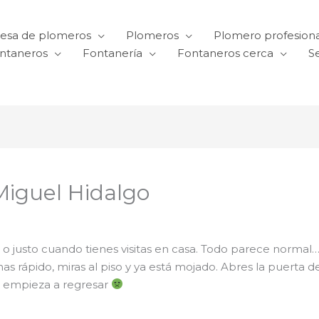
esa de plomeros
Plomeros
Plomero profesiona
ntaneros
Fontanería
Fontaneros cerca
Se
Miguel Hidalgo
 justo cuando tienes visitas en casa. Todo parece normal…
nas rápido, miras al piso y ya está mojado. Abres la puerta d
aje empieza a regresar