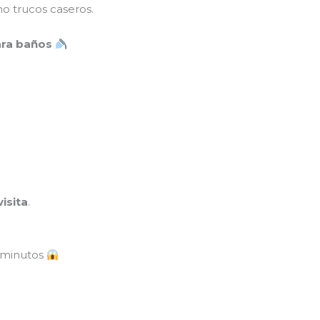
 no trucos caseros.
para baños
visita
.
n minutos