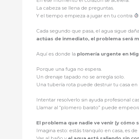
En ese momento el corazón se acelera.
La cabeza se llena de preguntas.
Y el tiempo empieza a jugar en tu contra
Cada segundo que pasa, el agua sigue dañan
actúas de inmediato, el problema será 
Aquí es donde la
plomería urgente en Mig
Porque una fuga no espera.
Un drenaje tapado no se arregla solo.
Una tubería rota puede destruir tu casa en
Intentar resolverlo sin ayuda profesional ca
Llamar al “plomero barato” puede empeor
El problema que nadie ve venir (y cómo 
Imagina esto: estás tranquilo en casa, es d
Vas al baño y
el agua está saliendo sin co