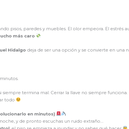
do pisos, paredes y muebles. El olor empeora. El estrés a
mucho más caro
uel Hidalgo
deja de ser una opción y se convierte en una 
 minutos.
si siempre termina mal. Cerrar la llave no siempre funciona
ar todo
solucionarlo en minutos)
e noche, y de pronto escuchas un ruido extraño…
ntrol
, el piso se empieza a inundar y no sabes qué hacer