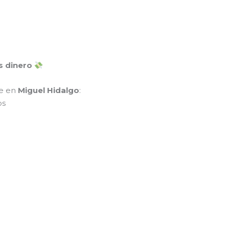
 dinero
te en
Miguel Hidalgo
:
os