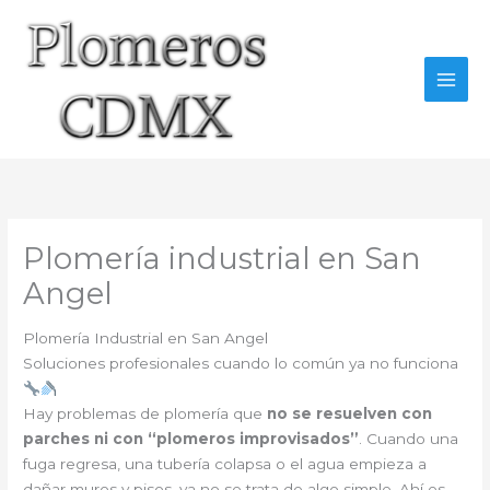
Ir
al
contenido
Plomería industrial en San
Angel
Plomería Industrial en San Angel
Soluciones profesionales cuando lo común ya no funciona
Hay problemas de plomería que
no se resuelven con
parches ni con “plomeros improvisados”
. Cuando una
fuga regresa, una tubería colapsa o el agua empieza a
dañar muros y pisos, ya no se trata de algo simple. Ahí es