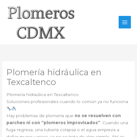
Ir
al
contenido
Plomería hidráulica en
Texcaltenco
Plomería hidraúlica en Texcaltenco
Soluciones profesionales cuando lo común ya no funciona
Hay problemas de plomería que
no se resuelven con
parches ni con “plomeros improvisados”
. Cuando una
fuga regresa, una tubería colapsa o el agua empieza a
dañar muros y pisos, ya no se trata de algo simple. Ahí es