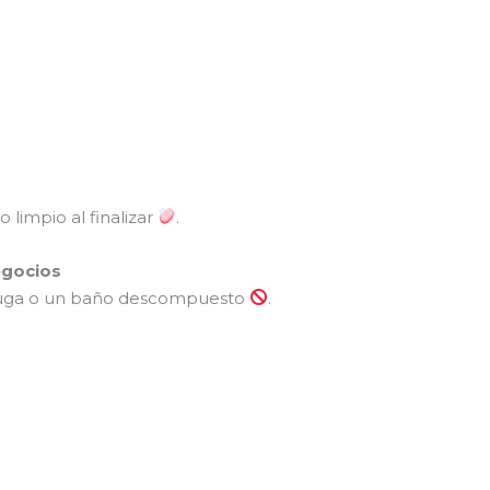
limpio al finalizar
.
egocios
fuga o un baño descompuesto
.