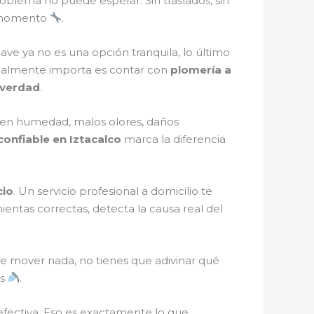
roblema no puede esperar. Sin traslados, sin
r momento
.
ve ya no es una opción tranquila, lo último
ealmente importa es contar con
plomería a
 verdad
.
 en humedad, malos olores, daños
confiable en Iztacalco
marca la diferencia
cio
. Un servicio profesional a domicilio te
entas correctas, detecta la causa real del
ue mover nada, no tienes que adivinar qué
as
.
 efectiva. Eso es exactamente lo que