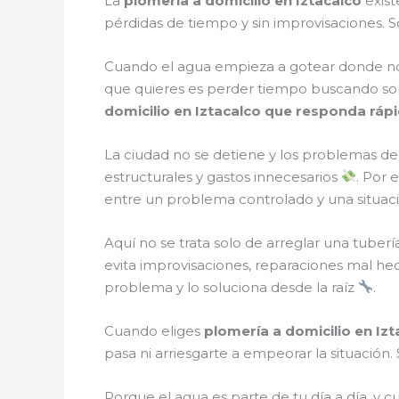
La
plomería a domicilio en Iztacalco
exist
pérdidas de tiempo y sin improvisaciones.
Cuando el agua empieza a gotear donde no de
que quieres es perder tiempo buscando so
domicilio en Iztacalco que responda rápi
La ciudad no se detiene y los problemas 
estructurales y gastos innecesarios
. Por 
entre un problema controlado y una situaci
Aquí no se trata solo de arreglar una tubería
evita improvisaciones, reparaciones mal hec
problema y lo soluciona desde la raíz
.
Cuando eliges
plomería a domicilio en Izt
pasa ni arriesgarte a empeorar la situación
Porque el agua es parte de tu día a día, y c