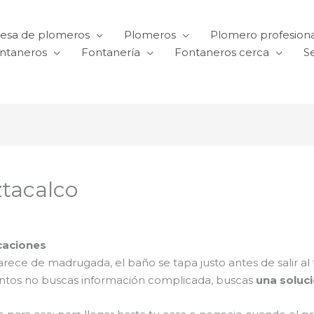
esa de plomeros
Plomeros
Plomero profesiona
ntaneros
Fontanería
Fontaneros cerca
Se
ztacalco
caciones
ce de madrugada, el baño se tapa justo antes de salir al t
ntos no buscas información complicada, buscas
una soluci