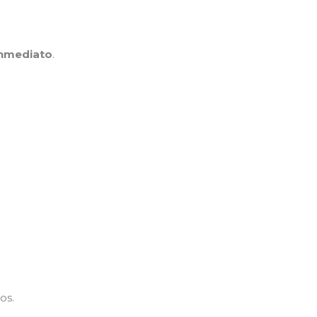
inmediato
.
os.