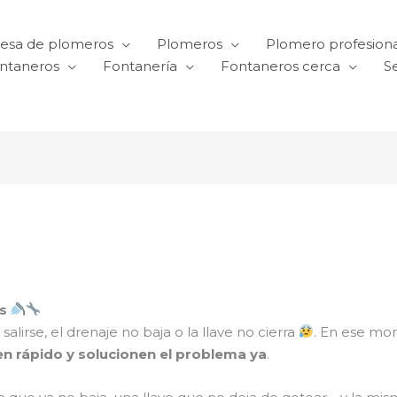
esa de plomeros
Plomeros
Plomero profesiona
ntaneros
Fontanería
Fontaneros cerca
Se
s
lirse, el drenaje no baja o la llave no cierra
. En ese mo
n rápido y solucionen el problema ya
.