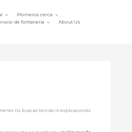
l
Plomeros cerca
rvicio de fontanería
About Us
mento no buscas teorías ni explicaciones