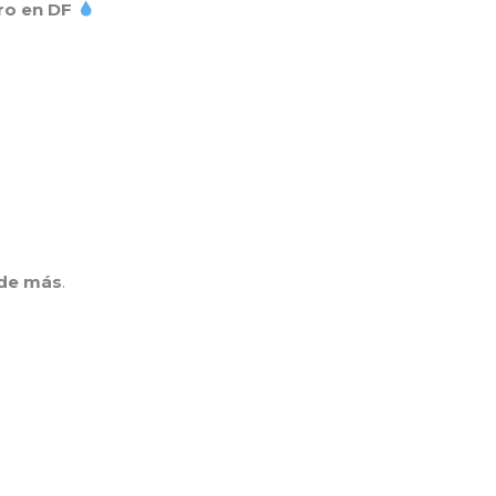
ro en DF
 de más
.