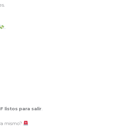
es.
.
listos para salir
.
ra mismo?