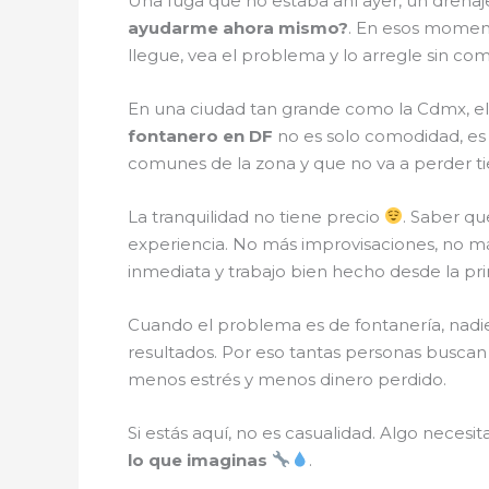
Una fuga que no estaba ahí ayer, un drenaj
ayudarme ahora mismo?
. En esos moment
llegue, vea el problema y lo arregle sin com
En una ciudad tan grande como la Cdmx, el
fontanero en DF
no es solo comodidad, es 
comunes de la zona y que no va a perder 
La tranquilidad no tiene precio
. Saber qu
experiencia. No más improvisaciones, no m
inmediata y trabajo bien hecho desde la prim
Cuando el problema es de fontanería, nadie 
resultados. Por eso tantas personas buscan 
menos estrés y menos dinero perdido.
Si estás aquí, no es casualidad. Algo necesi
lo que imaginas
.