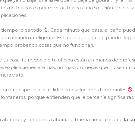
e que ya no baja, una llave que no deja de gotear… y la mi
os no buscas experimentar, buscas una solución rápida, seg
plicaciones.
 tiempo lo es todo
. Cada minuto que pasa, el daño puede
una decisión inteligente. Es saber que alguien puede llegar
tiempo probando cosas que no funcionan.
e tu casa, tu negocio o tu oficina están en manos de prof
ás explicaciones eternas, no más promesas que no se cumpl
era visita.
quiere esperar días ni lidiar con soluciones temporales
.
fontaneros, porque entienden que la cercanía significa rapi
ta atención y lo necesita ahora. La buena noticia es que
la s