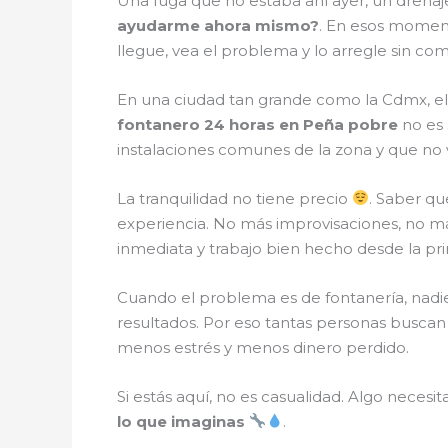
Una fuga que no estaba ahí ayer, un drenaj
ayudarme ahora mismo?
. En esos moment
llegue, vea el problema y lo arregle sin com
En una ciudad tan grande como la Cdmx, el
fontanero 24 horas en Peña pobre
no es 
instalaciones comunes de la zona y que no
La tranquilidad no tiene precio
. Saber qu
experiencia. No más improvisaciones, no m
inmediata y trabajo bien hecho desde la prim
Cuando el problema es de fontanería, nadie 
resultados. Por eso tantas personas buscan 
menos estrés y menos dinero perdido.
Si estás aquí, no es casualidad. Algo necesi
lo que imaginas
.