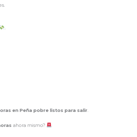
es.
.
ras en Peña pobre listos para salir
.
horas
ahora mismo?