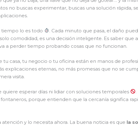
e que ya no baja, una llave que no deja de gotear… y la mi
os no buscas experimentar, buscas una solución rápida, seg
plicaciones.
 tiempo lo es todo
. Cada minuto que pasa, el daño puede
solo comodidad, es una decisión inteligente. Es saber que 
 va a perder tiempo probando cosas que no funcionan.
e tu casa, tu negocio o tu oficina están en manos de prof
ás explicaciones eternas, no más promesas que no se cumpl
era visita.
quiere esperar días ni lidiar con soluciones temporales
.
fontaneros, porque entienden que la cercanía significa rapi
ta atención y lo necesita ahora. La buena noticia es que
la s