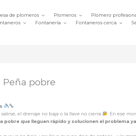
esa de plomeros
Plomeros
Plomero profesiona
ntaneros
Fontanería
Fontaneros cerca
Se
n Peña pobre
s
lirse, el drenaje no baja o la llave no cierra
. En ese mo
a pobre que lleguen rápido y solucionen el problema y