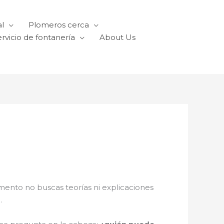
l
Plomeros cerca
rvicio de fontanería
About Us
mento no buscas teorías ni explicaciones
a
.