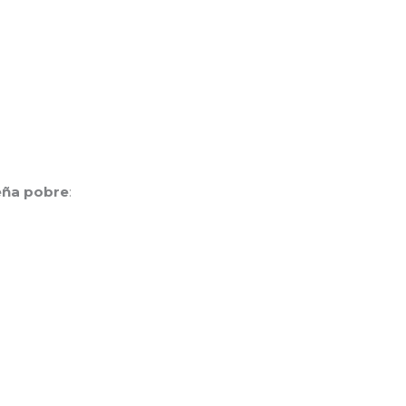
eña pobre
: