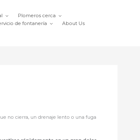
l
Plomeros cerca
rvicio de fontanería
About Us
que no cierra, un drenaje lento o una fuga