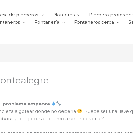
esa de plomeros
Plomeros
Plomero profesiona
ntaneros
Fontanería
Fontaneros cerca
Se
Montealegre
 el problema empeore
mpieza a gotear donde no debería
. Puede ser una llave 
 duda
: ¿lo dejo pasar o llamo a un profesional?