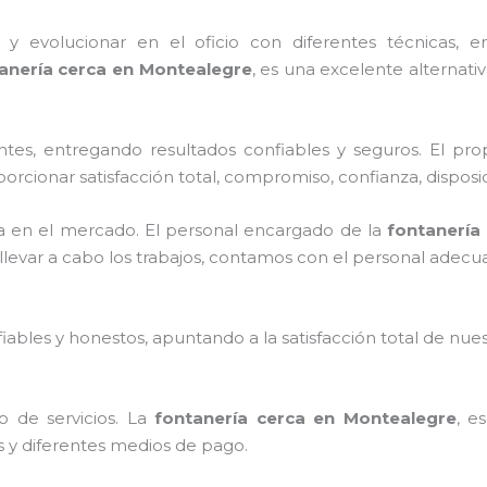
y evolucionar en el oficio con diferentes técnicas, en
anería
cerca
en
Montealegre
, es una excelente alternat
tes, entregando resultados confiables y seguros. El prop
porcionar satisfacción total, compromiso, confianza, disposi
a en el mercado.
El personal encargado de la
fontanería
levar a cabo los trabajos, contamos con el personal adecua
ables y honestos, apuntando a la satisfacción total de nue
o de servicios.
La
fontanería
cerca
en
Montealegre
, e
os y diferentes medios de pago.