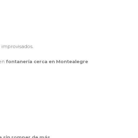
o improvisados.
 en
fontanería cerca en Montealegre
a sin romper de más
.