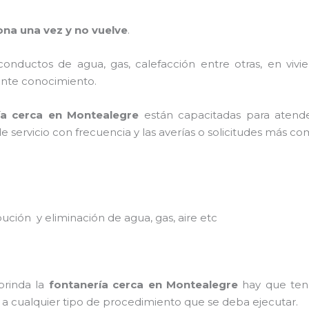
ona una vez y no vuelve
.
 conductos de agua, gas, calefacción entre otras, en vivie
ciente conocimiento.
ía
cerca
en
Montealegre
están capacitadas para atende
de servicio con frecuencia y las averías o solicitudes más c
ibución y eliminación de agua, gas, aire etc
brinda la
fontanería
cerca
en
Montealegre
hay que tene
ad a cualquier tipo de procedimiento que se deba ejecutar.