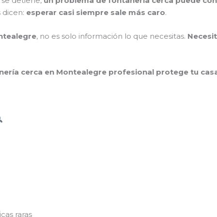
 se detiene,
un problema de fontanería cerca puede con
s dicen:
esperar casi siempre sale más caro
.
ntealegre
, no es solo información lo que necesitas.
Necesit
nería cerca en Montealegre profesional protege tu casa,
icas raras