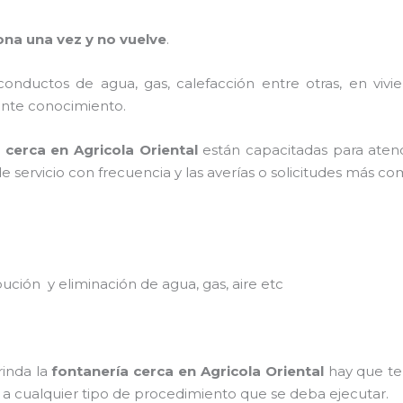
ona una vez y no vuelve
.
 conductos de agua, gas, calefacción entre otras, en vivie
ciente conocimiento.
a
cerca
en
Agricola Oriental
están capacitadas para atend
de servicio con frecuencia y las averías o solicitudes más c
ibución y eliminación de agua, gas, aire etc
rinda la
fontanería
cerca
en
Agricola Oriental
hay que te
ad a cualquier tipo de procedimiento que se deba ejecutar.