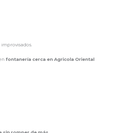
o improvisados.
 en
fontanería cerca en Agricola Oriental
a sin romper de más
.