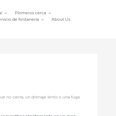
l
Plomeros cerca
rvicio de fontanería
About Us
que no cierra, un drenaje lento o una fuga