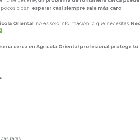
da no se detiene,
un problema de fontanería cerca puede
e pocos dicen:
esperar casi siempre sale más caro
.
icola Oriental
, no es solo información lo que necesitas.
Nec
nería cerca en Agricola Oriental profesional protege tu 
icas raras