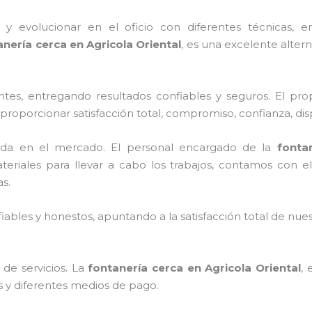
y evolucionar en el oficio con diferentes técnicas, en
anería
cerca
en
Agricola Oriental
, es una excelente alte
tes, entregando resultados confiables y seguros. El prop
s proporcionar satisfacción total, compromiso, confianza, di
ada en el mercado.
El personal encargado de la
fonta
riales para llevar a cabo los trabajos, contamos con el 
as.
ables y honestos, apuntando a la satisfacción total de nue
de servicios.
La
fontanería
cerca
en
Agricola Oriental
, 
os y diferentes medios de pago.