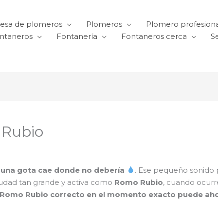
esa de plomeros
Plomeros
Plomero profesiona
ntaneros
Fontanería
Fontaneros cerca
Se
 Rubio
e
una gota cae donde no debería
. Ese pequeño sonido 
iudad tan grande y activa como
Romo Rubio
, cuando ocur
n Romo Rubio correcto en el momento exacto puede aho