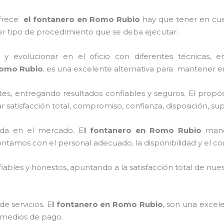
ofrece
el
fontanero
en
Romo Rubio
hay que tener en cuen
ier tipo de procedimiento que se deba ejecutar.
y evolucionar en el oficio con diferentes técnicas, en
omo Rubio
, es una excelente alternativa para mantener e
es, entregando resultados confiables y seguros. El propós
r satisfacción total, compromiso, confianza, disposición, su
da en el mercado. E
l
fontanero
en
Romo Rubio
man
 contamos con el personal adecuado, la disponibilidad y el 
ables y honestos, apuntando a la satisfacción total de nue
e servicios. E
l
fontanero
en
Romo Rubio
, son una excele
s medios de pago.