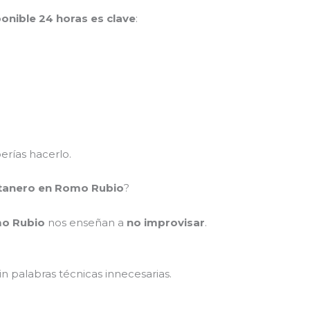
onible 24 horas es clave
:
rías hacerlo.
ntanero en Romo Rubio
?
o Rubio
nos enseñan a
no improvisar
.
sin palabras técnicas innecesarias.