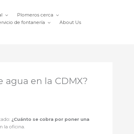
l
Plomeros cerca
rvicio de fontanería
About Us
 de agua en la CDMX?
tado:
¿Cuánto se cobra por poner una
la oficina.