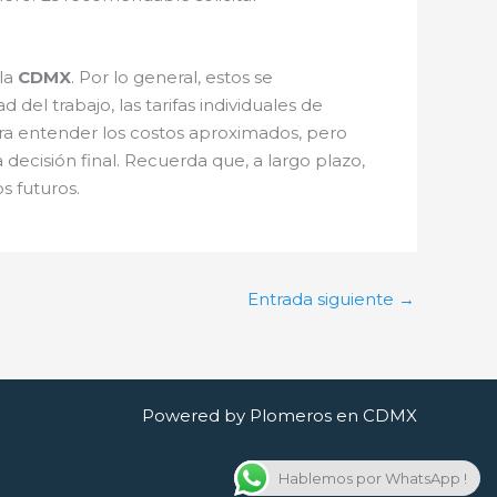
 la
CDMX
. Por lo general, estos se
l trabajo, las tarifas individuales de
ara entender los costos aproximados, pero
ecisión final. Recuerda que, a largo plazo,
s futuros.
Entrada siguiente
→
Powered by Plomeros en CDMX
Hablemos por WhatsApp !