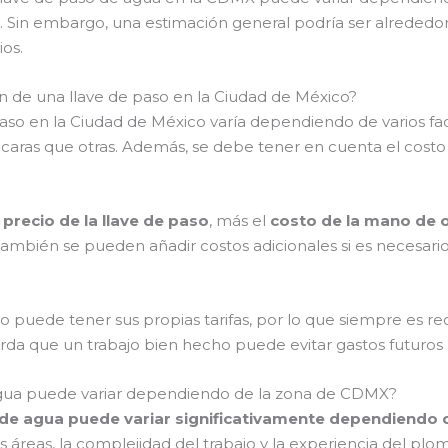
ido. Sin embargo, una estimación general podría ser alrededo
os.
ón de una llave de paso en la Ciudad de México?
 paso en la Ciudad de México varía dependiendo de varios fa
ás caras que otras. Además, se debe tener en cuenta el cos
l
precio de la llave de paso
, más el
costo de la mano de 
 También se pueden añadir costos adicionales si es necesario
puede tener sus propias tarifas, por lo que siempre es r
erda que un trabajo bien hecho puede evitar gastos futuros
 agua puede variar dependiendo de la zona de CDMX?
so de agua puede variar significativamente dependiendo 
s áreas, la complejidad del trabajo y la experiencia del plo