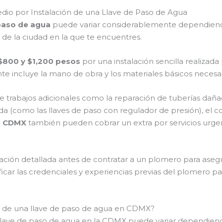
io por Instalación de una Llave de Paso de Agua
 paso de agua
puede variar considerablemente dependiendo
na de la ciudad en la que te encuentres.
$800 y $1,200 pesos
por una instalación sencilla realizad
te incluye la mano de obra y los materiales básicos necesari
 trabajos adicionales como la reparación de tuberías dañada
ada (como las llaves de paso con regulador de presión), el 
a CDMX
también pueden cobrar un extra por servicios urgent
ción detallada antes de contratar a un plomero para aseg
ficar las credenciales y experiencias previas del plomero par
ón de una llave de paso de agua en CDMX?
 llave de paso de agua en la CDMX puede variar dependiend