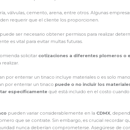
ería, válvulas, cemento, arena, entre otros. Algunas empres
den requerir que el cliente los proporcionen.
uede ser necesario obtener permisos para realizar determi
e es vital para evitar multas futuras.
omienda solicitar
cotizaciones a diferentes plomeros o
 realizar.
 por enterrar un tinaco incluye materiales o es solo man
n por enterrar un tinaco
puede o no incluir los materiale
tar específicamente
qué está incluido en el costo cuando
aco
pueden variar considerablemente en la
CDMX
, depend
 plomero que se contrate. Sin embargo, es crucial recordar
a seguridad nunca deberían comprometerse. Asegúrese de con