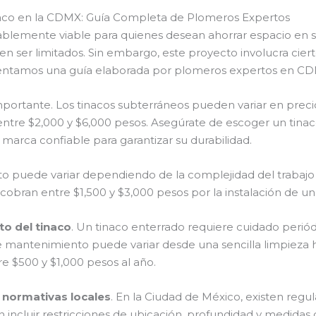
inaco en la CDMX: Guía Completa de Plomeros Expertos
blemente viable para quienes desean ahorrar espacio en s
 ser limitados. Sin embargo, este proyecto involucra ciert
sentamos una guía elaborada por plomeros expertos en C
mportante. Los tinacos subterráneos pueden variar en pre
 entre $2,000 y $6,000 pesos. Asegúrate de escoger un tinac
arca confiable para garantizar su durabilidad.
sto puede variar dependiendo de la complejidad del trabajo 
obran entre $1,500 y $3,000 pesos por la instalación de un 
o del tinaco
. Un tinaco enterrado requiere cuidado perió
 mantenimiento puede variar desde una sencilla limpieza ha
e $500 y $1,000 pesos al año.
s
normativas locales
. En la Ciudad de México, existen reg
 incluir restricciones de ubicación, profundidad y medidas d