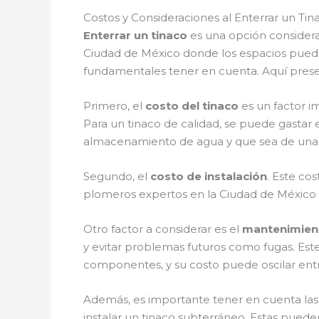
Costos y Consideraciones al Enterrar un T
Enterrar un tinaco
es una opción considera
Ciudad de México donde los espacios pueden
fundamentales tener en cuenta. Aquí pre
Primero, el
costo del tinaco
es un factor i
Para un tinaco de calidad, se puede gastar
almacenamiento de agua y que sea de una m
Segundo, el
costo de instalación
. Este co
plomeros expertos en la Ciudad de México c
Otro factor a considerar es el
mantenimient
y evitar problemas futuros como fugas. Este
componentes, y su costo puede oscilar entr
Además, es importante tener en cuenta la
instalar un tinaco subterráneo. Estas pueden