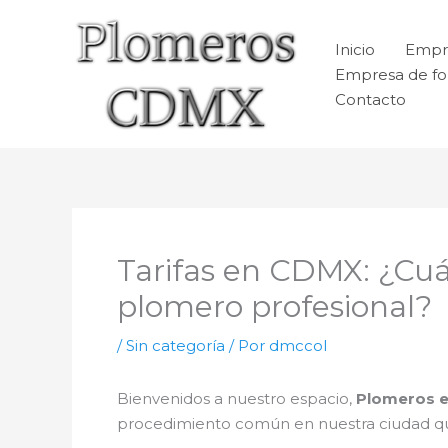
Ir
al
Inicio
Empr
contenido
Empresa de fo
Contacto
Tarifas en CDMX: ¿Cuán
plomero profesional?
/
Sin categoría
/ Por
dmccol
Bienvenidos a nuestro espacio,
Plomeros 
procedimiento común en nuestra ciudad que