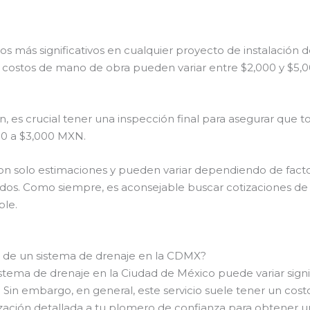
s más significativos en cualquier proyecto de instalación
os costos de mano de obra pueden variar entre $2,000 y $5,
n, es crucial tener una inspección final para asegurar que 
00 a $3,000 MXN.
on solo estimaciones y pueden variar dependiendo de facto
zados. Como siempre, es aconsejable buscar cotizaciones d
ble.
ón de un sistema de drenaje en la CDMX?
sistema de drenaje en la Ciudad de México puede variar si
. Sin embargo, en general, este servicio suele tener un co
tización detallada a tu plomero de confianza para obtener u