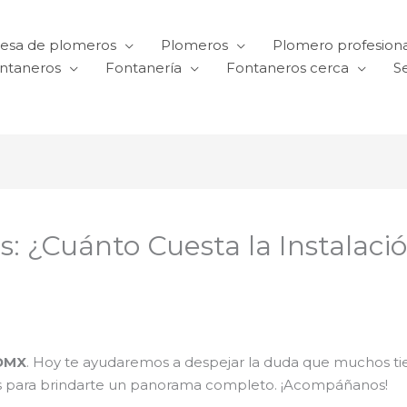
esa de plomeros
Plomeros
Plomero profesiona
ntaneros
Fontanería
Fontaneros cerca
Se
: ¿Cuánto Cuesta la Instalaci
DMX
. Hoy te ayudaremos a despejar la duda que muchos t
les para brindarte un panorama completo. ¡Acompáñanos!