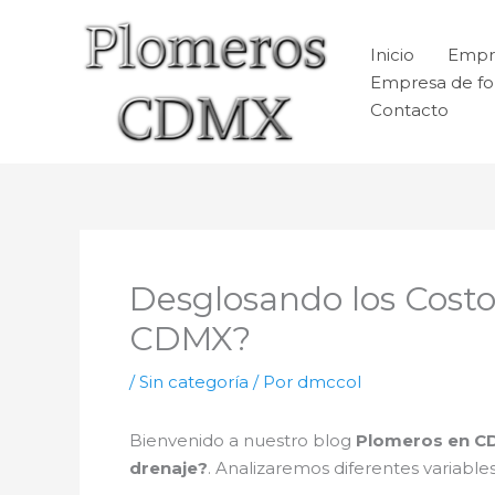
Ir
al
Inicio
Empr
contenido
Empresa de fo
Contacto
Desglosando los Costos
CDMX?
/
Sin categoría
/ Por
dmccol
Bienvenido a nuestro blog
Plomeros en C
drenaje?
. Analizaremos diferentes variab